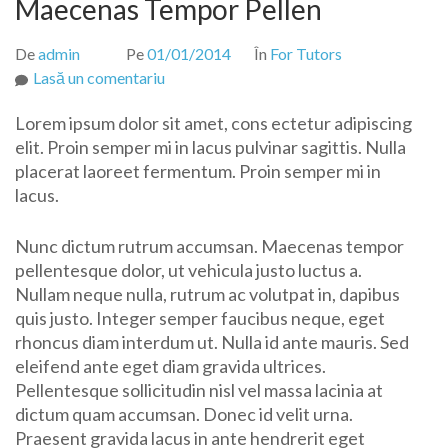
Maecenas Tempor Pellen
De
admin
Pe
01/01/2014
În
For Tutors
la
Lasă un comentariu
Maecenas
Lorem ipsum dolor sit amet, cons ectetur adipiscing
Tempor
elit. Proin semper mi in lacus pulvinar sagittis. Nulla
Pellen
placerat laoreet fermentum. Proin semper mi in
lacus.
Nunc dictum rutrum accumsan. Maecenas tempor
pellentesque dolor, ut vehicula justo luctus a.
Nullam neque nulla, rutrum ac volutpat in, dapibus
quis justo. Integer semper faucibus neque, eget
rhoncus diam interdum ut. Nulla id ante mauris. Sed
eleifend ante eget diam gravida ultrices.
Pellentesque sollicitudin nisl vel massa lacinia at
dictum quam accumsan. Donec id velit urna.
Praesent gravida lacus in ante hendrerit eget