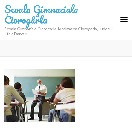
Sari
Școala Gimnaziala
la
Ciorogârla
conținut
(apasă
Scoala Gimnaziala Ciorogarla, localitatea Ciorogarla, Judetul
Enter)
Ilfov, Darvari