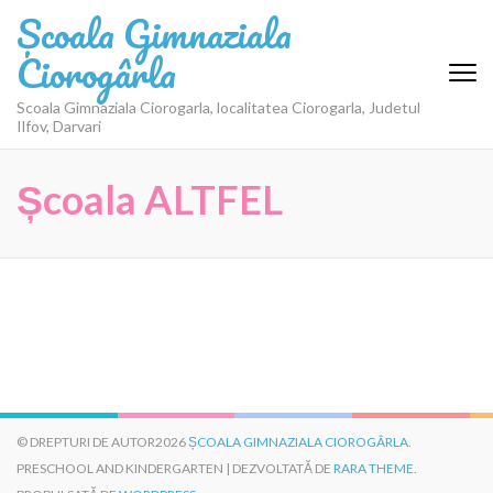
Sari
Școala Gimnaziala
la
Ciorogârla
conținut
(apasă
Scoala Gimnaziala Ciorogarla, localitatea Ciorogarla, Judetul
Enter)
Ilfov, Darvari
Școala ALTFEL
© DREPTURI DE AUTOR2026
ȘCOALA GIMNAZIALA CIOROGÂRLA
.
PRESCHOOL AND KINDERGARTEN | DEZVOLTATĂ DE
RARA THEME
.