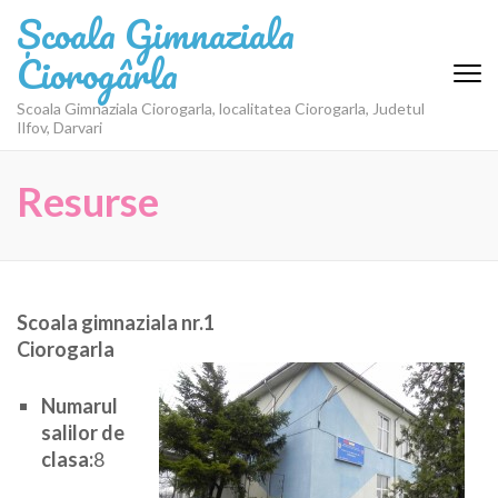
Sari
Școala Gimnaziala
la
Ciorogârla
conținut
(apasă
Scoala Gimnaziala Ciorogarla, localitatea Ciorogarla, Judetul
Enter)
Ilfov, Darvari
Resurse
Scoala gimnaziala nr.1
Ciorogarla
Numarul
salilor de
clasa:
8