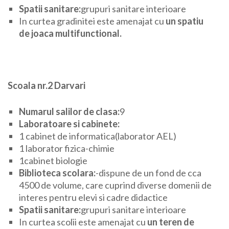
Spatii sanitare:
grupuri sanitare interioare
In curtea gradinitei este amenajat cu
un spatiu
de joaca multifunctional.
Scoala nr.2 Darvari
Numarul salilor de clasa:
9
Laboratoare si cabinete:
1 cabinet de informatica(laborator AEL)
1 laborator fizica-chimie
1cabinet biologie
Biblioteca scolara:
-dispune de un fond de cca
4500 de volume, care cuprind diverse domenii de
interes pentru elevi si cadre didactice
Spatii sanitare:
grupuri sanitare interioare
In curtea scolii este amenajat cu
un teren de